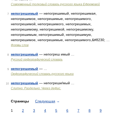
Современный толковый словарь русского языка Ефремовой
непогрешимый
— непогрешимый, непогрешимая,
7
непогрешимое, непогрешимые, непогрешимого,
непогрешимой, непогрешимого, непогрешимых,
непогрешимому, непогрешимой, непогрешимому,
непогрешимым, непогрешимый, непогрешимую,
непогрешимое, непогрешимые, непогрешимого,&#8230; …
Формы слов
непогрешимый
— непогреш имый …
8
Русский орфографический словарь
непогрешимый
— …
9
Орфографический словарь русского языка
непогрешимый
— непогреши/мый …
10
Слитно. Раздельно. Через дефис.
Страницы
Следующая
→
1
2
3
4
5
6
7
8
9