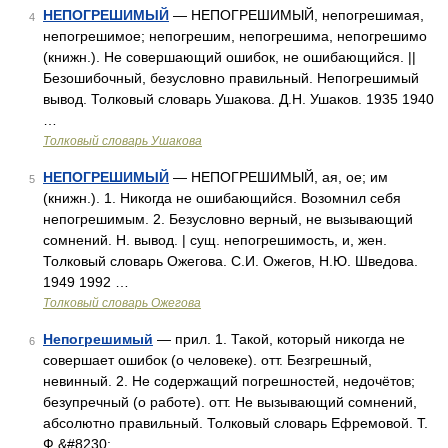
НЕПОГРЕШИМЫЙ
— НЕПОГРЕШИМЫЙ, непогрешимая,
4
непогрешимое; непогрешим, непогрешима, непогрешимо
(книжн.). Не совершающий ошибок, не ошибающийся. ||
Безошибочный, безусловно правильный. Непогрешимый
вывод. Толковый словарь Ушакова. Д.Н. Ушаков. 1935 1940
…
Толковый словарь Ушакова
НЕПОГРЕШИМЫЙ
— НЕПОГРЕШИМЫЙ, ая, ое; им
5
(книжн.). 1. Никогда не ошибающийся. Возомнил себя
непогрешимым. 2. Безусловно верный, не вызывающий
сомнений. Н. вывод. | сущ. непогрешимость, и, жен.
Толковый словарь Ожегова. С.И. Ожегов, Н.Ю. Шведова.
1949 1992 …
Толковый словарь Ожегова
Непогрешимый
— прил. 1. Такой, который никогда не
6
совершает ошибок (о человеке). отт. Безгрешный,
невинный. 2. Не содержащий погрешностей, недочётов;
безупречный (о работе). отт. Не вызывающий сомнений,
абсолютно правильный. Толковый словарь Ефремовой. Т.
Ф.&#8230; …