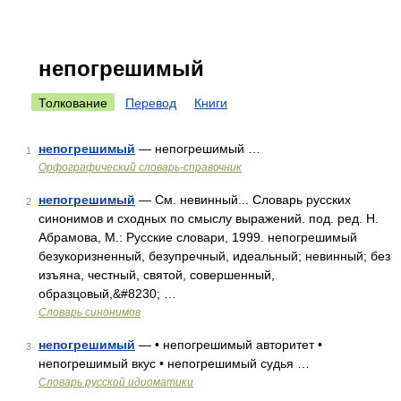
непогрешимый
Толкование
Перевод
Книги
непогрешимый
— непогрешимый …
1
Орфографический словарь-справочник
непогрешимый
— См. невинный... Словарь русских
2
синонимов и сходных по смыслу выражений. под. ред. Н.
Абрамова, М.: Русские словари, 1999. непогрешимый
безукоризненный, безупречный, идеальный; невинный; без
изъяна, честный, святой, совершенный,
образцовый,&#8230; …
Словарь синонимов
непогрешимый
— • непогрешимый авторитет •
3
непогрешимый вкус • непогрешимый судья …
Словарь русской идиоматики